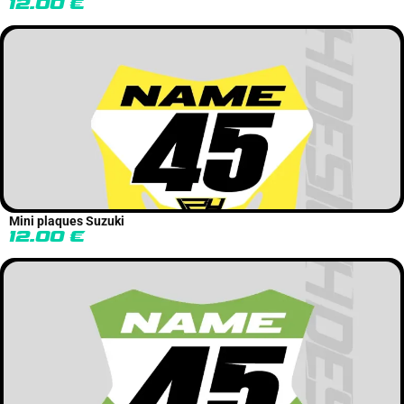
12.00
€
Mini plaques Suzuki
12.00
€