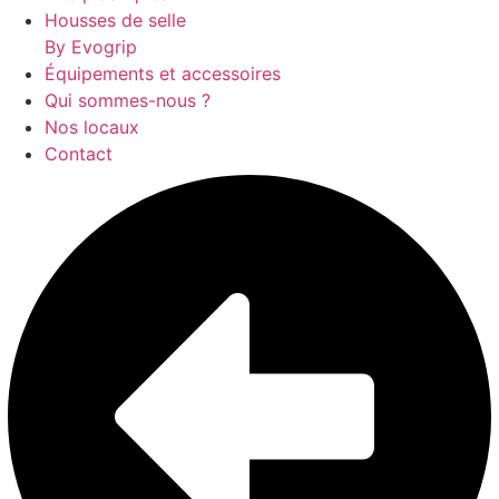
Housses de selle
By Evogrip
Équipements et accessoires
Qui sommes-nous ?
Nos locaux
Contact