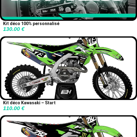
Kit déco 100% personnalisé
130.00
€
Kit déco Kawasaki – Start
110.00
€