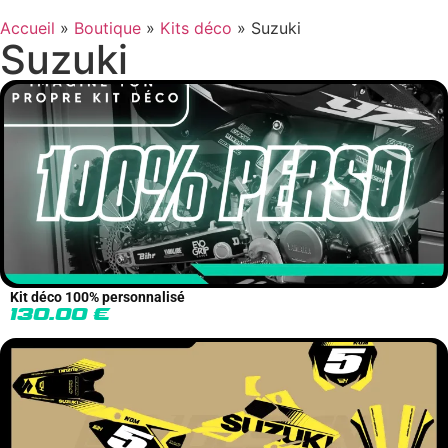
Accueil
»
Boutique
»
Kits déco
»
Suzuki
Suzuki
Kit déco 100% personnalisé
130.00
€