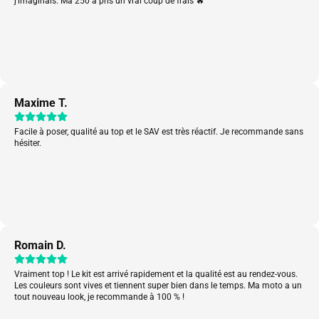
j’imaginais. Ma 250 a pris un vrai coup de frais 🔥
Maxime T.
Facile à poser, qualité au top et le SAV est très réactif. Je recommande sans
hésiter.
Romain D.
Vraiment top ! Le kit est arrivé rapidement et la qualité est au rendez-vous.
Les couleurs sont vives et tiennent super bien dans le temps. Ma moto a un
tout nouveau look, je recommande à 100 % !