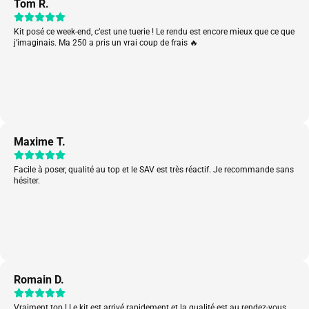
Tom R.
Kit posé ce week-end, c’est une tuerie ! Le rendu est encore mieux que ce que
j’imaginais. Ma 250 a pris un vrai coup de frais 🔥
Maxime T.
Facile à poser, qualité au top et le SAV est très réactif. Je recommande sans
hésiter.
Romain D.
Vraiment top ! Le kit est arrivé rapidement et la qualité est au rendez-vous.