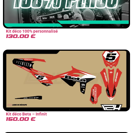
Kit déco 100% personnalisé
130.00
€
Kit déco Beta – Infinit
150.00
€