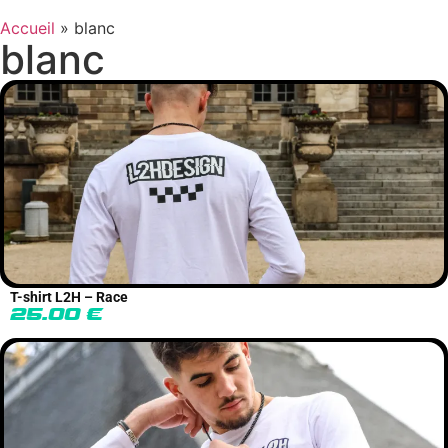
Accueil
»
blanc
blanc
T-shirt L2H – Race
25.00
€