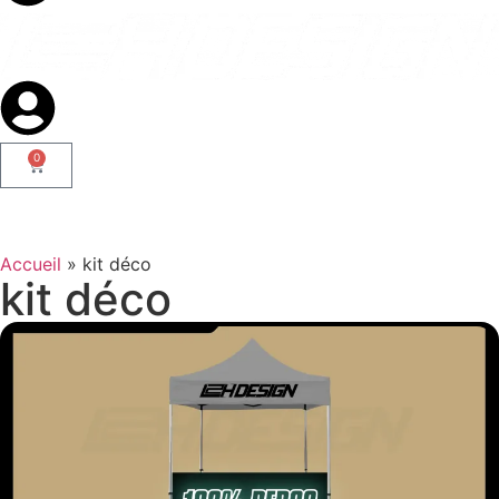
0
Accueil
»
kit déco
kit déco