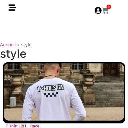
0
Accueil
»
style
style
T-shirt L2H – Race