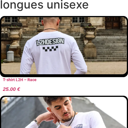
longues unisexe
T-shirt L2H – Race
25.00
€