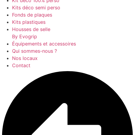
Kit déco 100% perso
Kits déco semi perso
Fonds de plaques
Kits plastiques
Housses de selle
By Evogrip
Équipements et accessoires
Qui sommes-nous ?
Nos locaux
Contact