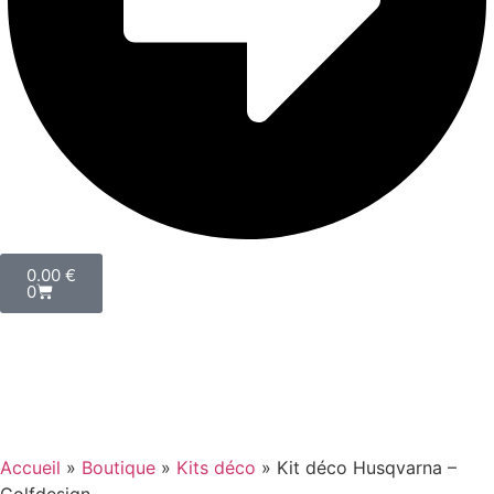
0.00
€
0
Accueil
»
Boutique
»
Kits déco
»
Kit déco Husqvarna –