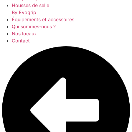
Housses de selle
By Evogrip
Équipements et accessoires
Qui sommes-nous ?
Nos locaux
Contact