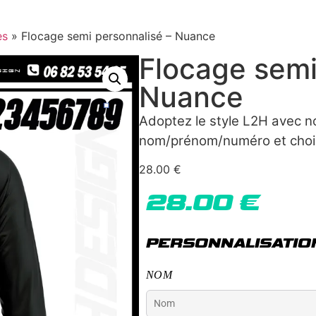
es
»
Flocage semi personnalisé – Nuance
Flocage semi
Nuance
Adoptez le style L2H avec no
nom/prénom/numéro et chois
28.00
€
28.00
€
PERSONNALISATIO
NOM