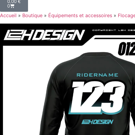
0.00
€
0
Accueil
»
Boutique
»
Équipements et accessoires
»
Flocag