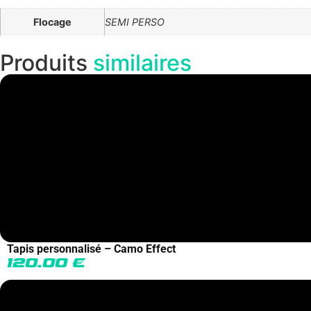
Flocage
SEMI PERSO
Produits
similaires
Tapis personnalisé – Camo Effect
120.00
€