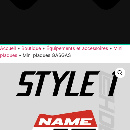
Accueil
»
Boutique
»
Équipements et accessoires
»
Mini
plaques
»
Mini plaques GASGAS