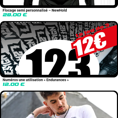
Flocage semi personnalisé – NewHold
28.00
€
Numéros une utilisation « Endurances »
12.00
€