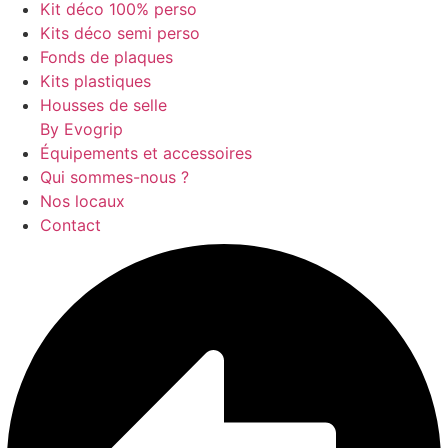
Kit déco 100% perso
Kits déco semi perso
Fonds de plaques
Kits plastiques
Housses de selle
By Evogrip
Équipements et accessoires
Qui sommes-nous ?
Nos locaux
Contact