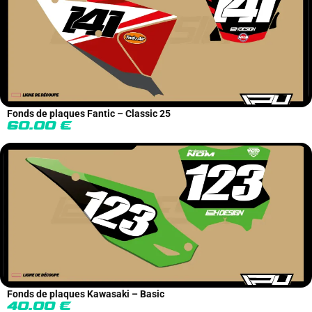
Fonds de plaques Fantic – Classic 25
60.00
€
Fonds de plaques Kawasaki – Basic
40.00
€