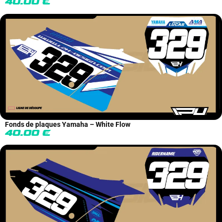
40.00
€
Fonds de plaques Yamaha – White Flow
40.00
€