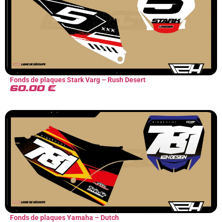
Fonds de plaques Stark Varg – Rush Desert
60.00
€
Fonds de plaques Yamaha – Dutch