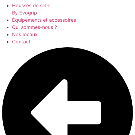
Housses de selle
By Evogrip
Équipements et accessoires
Qui sommes-nous ?
Nos locaux
Contact